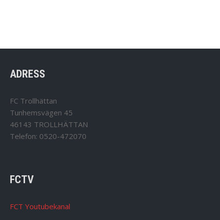
ADRESS
FC Trollhättan
Tunhemsvägen 45
46143 TROLLHÄTTAN
Telefon: 0520-472070
FCTV
FCT Youtubekanal