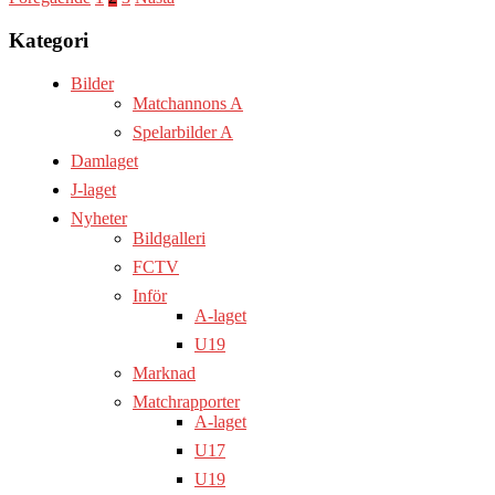
Sidnumrering
för
Kategori
inlägg
Bilder
Matchannons A
Spelarbilder A
Damlaget
J-laget
Nyheter
Bildgalleri
FCTV
Inför
A-laget
U19
Marknad
Matchrapporter
A-laget
U17
U19