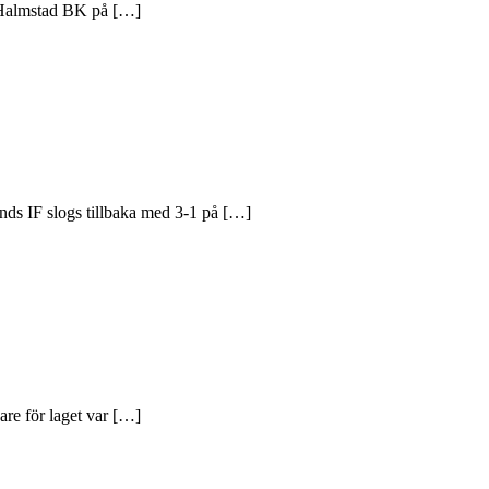
 Halmstad BK på […]
nds IF slogs tillbaka med 3-1 på […]
re för laget var […]