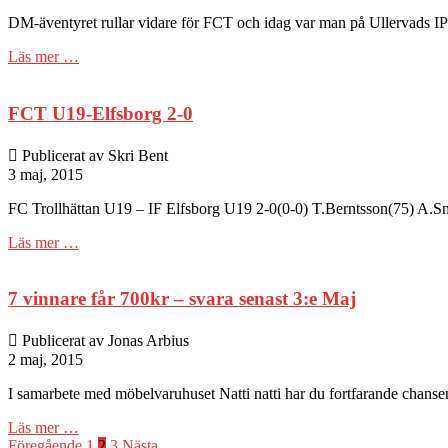
DM-äventyret rullar vidare för FCT och idag var man på Ullervads IP 
Läs mer …
FCT U19-Elfsborg 2-0
Publicerat av Skri Bent
3 maj, 2015
FC Trollhättan U19 – IF Elfsborg U19 2-0(0-0) T.Berntsson(75) A
Läs mer …
7 vinnare får 700kr – svara senast 3:e Maj
Publicerat av Jonas Arbius
2 maj, 2015
I samarbete med möbelvaruhuset Natti natti har du fortfarande chan
Läs mer …
Föregående
1
2
3
Nästa