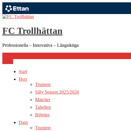
Hoppa
till
innehåll
FC Trollhättan
Professionella – Innovativa – Långsiktiga
Meny
Start
Herr
Truppen
Silly Season 2025/2026
Matcher
Tabellen
Biljetter
Dam
Truppen