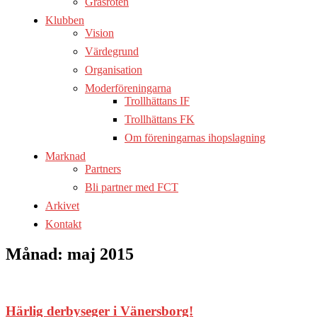
Gräsroten
Klubben
Vision
Värdegrund
Organisation
Moderföreningarna
Trollhättans IF
Trollhättans FK
Om föreningarnas ihopslagning
Marknad
Partners
Bli partner med FCT
Arkivet
Kontakt
Månad:
maj 2015
Härlig derbyseger i Vänersborg!