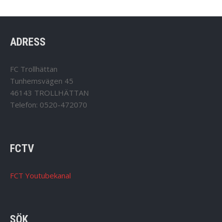
ADRESS
FC Trollhättan
Tunhemsvägen 45
46143 TROLLHÄTTAN
Telefon: 0520-472070
FCTV
FCT Youtubekanal
SÖK