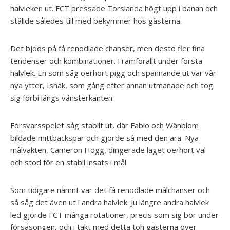
halvleken ut. FCT pressade Torslanda högt upp i banan och
ställde således till med bekymmer hos gästerna.
Det bjöds på få renodlade chanser, men desto fler fina
tendenser och kombinationer. Framförallt under första
halvlek. En som såg oerhört pigg och spännande ut var vår
nya ytter, Ishak, som gång efter annan utmanade och tog
sig förbi längs vänsterkanten.
Försvarsspelet såg stabilt ut, där Fabio och Wänblom
bildade mittbackspar och gjorde så med den ära. Nya
målvakten, Cameron Hogg, dirigerade laget oerhört väl
och stod för en stabil insats i mål.
Som tidigare nämnt var det få renodlade målchanser och
så såg det även ut i andra halvlek. Ju längre andra halvlek
led gjorde FCT många rotationer, precis som sig bör under
försäsongen, och i takt med detta toh gästerna över