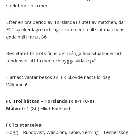
spelet mer och mer.
Efter en bra period av Torslanda i slutet av matchen, där
FCT sjunker lägre och lägre kommer så till slut matchens
enda mål i minut 86.
Resultatet till trots finns det många fina situationer och
tendenser att ta med och bygga vidare på!
Härnäst väntar besök av IFK Skövde nästa lördag.
Välkomna!
FC Trollhättan – Torslanda IK 0-1 (0-0)
Målen
: 0-1 (86) Elliot Bäcklund
FCT:s startelva
:
Hogg – Rundqvist, Wänblom, Fabio, Sernling –
Lennerskog,