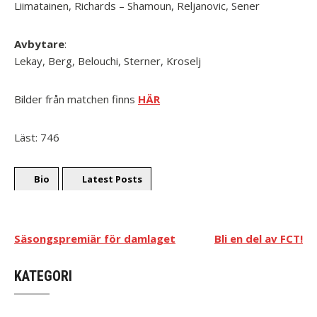
Liimatainen, Richards – Shamoun, Reljanovic, Sener
Avbytare
:
Lekay, Berg, Belouchi, Sterner, Kroselj
Bilder från matchen finns
HÄR
Läst:
746
Bio
Latest Posts
Säsongspremiär för damlaget
Bli en del av FCT!
KATEGORI