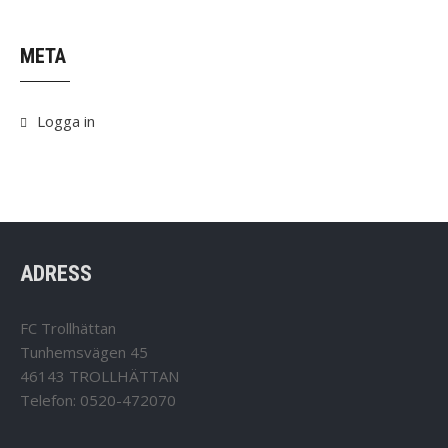
META
Logga in
ADRESS
FC Trollhättan
Tunhemsvägen 45
46143 TROLLHÄTTAN
Telefon: 0520-472070