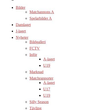
Bilder
Matchannons A
Spelarbilder A
Damlaget
J-laget
Nyheter
Bildgalleri
FCTV
Inför
A-laget
U19
Marknad
Matchrapporter
A-laget
U17
U19
Silly Season
Tävling