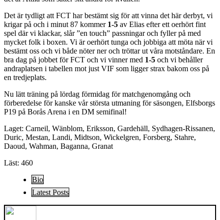
Det är tydligt att FCT har bestämt sig för att vinna det här derbyt, vi
krigar på och i minut 87 kommer
1-5
av Elias efter ett oerhört fint
spel där vi klackar, slår ”en touch” passningar och fyller på med
mycket folk i boxen. Vi är oerhört tunga och jobbiga att möta när vi
bestämt oss och vi både nöter ner och tröttar ut våra motståndare. En
bra dag på jobbet för FCT och vi vinner med
1-5
och vi behåller
andraplatsen i tabellen mot just VIF som ligger strax bakom oss på
en tredjeplats.
Nu lätt träning på lördag förmidag för matchgenomgång och
förberedelse för kanske vår största utmaning för säsongen, Elfsborgs
P19 på Borås Arena i en DM semifinal!
Laget: Carneil, Wänblom, Eriksson, Gardehäll, Sydhagen-Rissanen,
Duric, Mestan, Landi, Midtson, Wickelgren, Forsberg, Stahre,
Daoud, Wahman, Baganna, Granat
Läst:
460
The
Bio
following
Latest Posts
two
tabs
change