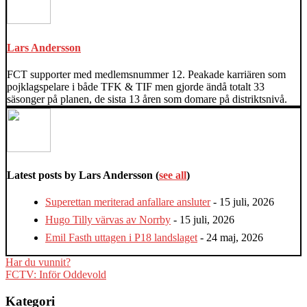
content
below.
Lars Andersson
FCT supporter med medlemsnummer 12. Peakade karriären som
pojklagspelare i både TFK & TIF men gjorde ändå totalt 33
säsonger på planen, de sista 13 åren som domare på distriktsnivå.
Latest posts by Lars Andersson
(
see all
)
Superettan meriterad anfallare ansluter
- 15 juli, 2026
Hugo Tilly värvas av Norrby
- 15 juli, 2026
Emil Fasth uttagen i P18 landslaget
- 24 maj, 2026
Inläggsnavigering
Har du vunnit?
FCTV: Inför Oddevold
Kategori