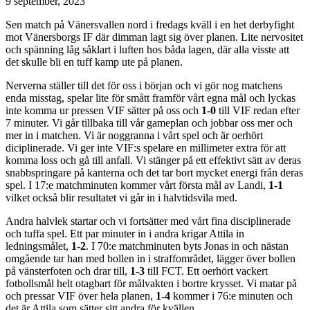
9 september, 2023
Sen match på Vänersvallen nord i fredags kväll i en het derbyfight
mot Vänersborgs IF där dimman lagt sig över planen. Lite nervositet
och spänning låg såklart i luften hos båda lagen, där alla visste att
det skulle bli en tuff kamp ute på planen.
Nerverna ställer till det för oss i början och vi gör nog matchens
enda misstag, spelar lite för smått framför vårt egna mål och lyckas
inte komma ur pressen VIF sätter på oss och
1-0
till VIF redan efter
7 minuter. Vi går tillbaka till vår gameplan och jobbar oss mer och
mer in i matchen. Vi är noggranna i vårt spel och är oerhört
diciplinerade. Vi ger inte VIF:s spelare en millimeter extra för att
komma loss och gå till anfall. Vi stänger på ett effektivt sätt av deras
snabbspringare på kanterna och det tar bort mycket energi från deras
spel. I 17:e matchminuten kommer vårt första mål av Landi,
1-1
vilket också blir resultatet vi går in i halvtidsvila med.
Andra halvlek startar och vi fortsätter med vårt fina disciplinerade
och tuffa spel. Ett par minuter in i andra krigar Attila in
ledningsmålet,
1-2
. I 70:e matchminuten byts Jonas in och nästan
omgående tar han med bollen in i straffområdet, lägger över bollen
på vänsterfoten och drar till,
1-3
till FCT. Ett oerhört vackert
fotbollsmål helt otagbart för målvakten i bortre krysset. Vi matar på
och pressar VIF över hela planen,
1-4
kommer i 76:e minuten och
det är Attila som sätter sitt andra för kvällen.