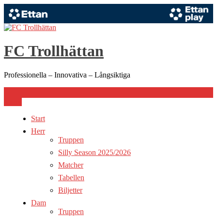
Hoppa
till
innehåll
FC Trollhättan
Professionella – Innovativa – Långsiktiga
Meny
Start
Herr
Truppen
Silly Season 2025/2026
Matcher
Tabellen
Biljetter
Dam
Truppen