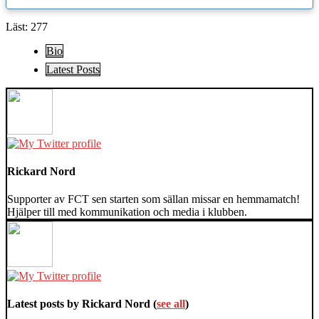
Läst:
277
The
Bio
following
Latest Posts
two
tabs
change
content
below.
Rickard Nord
Supporter av FCT sen starten som sällan missar en hemmamatch!
Hjälper till med kommunikation och media i klubben.
Latest posts by Rickard Nord
(
see all
)