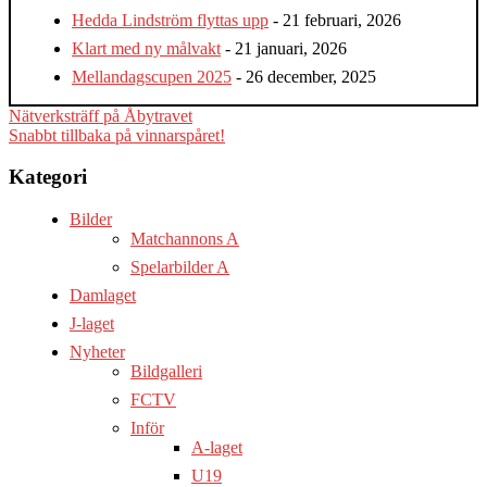
Hedda Lindström flyttas upp
- 21 februari, 2026
Klart med ny målvakt
- 21 januari, 2026
Mellandagscupen 2025
- 26 december, 2025
Inläggsnavigering
Nätverksträff på Åbytravet
Snabbt tillbaka på vinnarspåret!
Kategori
Bilder
Matchannons A
Spelarbilder A
Damlaget
J-laget
Nyheter
Bildgalleri
FCTV
Inför
A-laget
U19