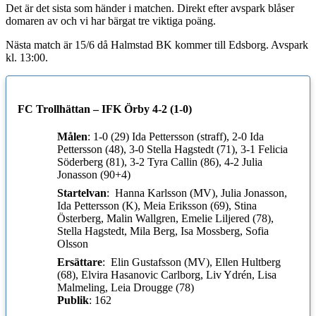
Det är det sista som händer i matchen. Direkt efter avspark blåser
domaren av och vi har bärgat tre viktiga poäng.
Nästa match är 15/6 då Halmstad BK kommer till Edsborg. Avspark
kl. 13:00.
FC Trollhättan – IFK Örby 4-2 (1-0)
Målen
: 1-0 (29) Ida Pettersson (straff), 2-0 Ida
Pettersson (48), 3-0 Stella Hagstedt (71), 3-1 Felicia
Söderberg (81), 3-2 Tyra Callin (86), 4-2 Julia
Jonasson (90+4)
Startelvan
: Hanna Karlsson (MV), Julia Jonasson,
Ida Pettersson (K), Meia Eriksson (69), Stina
Österberg, Malin Wallgren, Emelie Liljered (78),
Stella Hagstedt, Mila Berg, Isa Mossberg, Sofia
Olsson
Ersättare
: Elin Gustafsson (MV), Ellen Hultberg
(68), Elvira Hasanovic Carlborg, Liv Ydrén, Lisa
Malmeling, Leia Drougge (78)
Publik
: 162