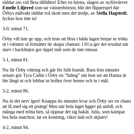
räddar oss vid flera tillfällen! Efter en hörna, slagen av nyförvärvet
Emelie Liljered
som tar vänsterhörnor, blir det flipperspel där
Örbys målvakt räddar två skott men det tredje, av
Stella Hagstedt
,
lyckas hon inte ta!
3-0, minut 71.
Örby vill inte ge upp, och trots att flera i båda lagen börjar se trötta
ut i värmen så fortsätter de skapa chanser. I 81:a ger det resultat när
slarv i backlinjen ger öppet mål som de inte missar.
3-1, minut 81.
Nu får Örby vittring och går för fullt framåt. Bara fem minuter
senare gör Tyra Callin i Örby en ”fuling” när hon ser att Hanna är
lite långt ut och lobbar in bollen över henne och in i mål.
3-2, minut 86.
Nu är det nerv igen! Knappa tio minuter kvar och Örby ser en chans
att få med sig ett poäng! Men när hela laget ligger på anfall, och
många med trötta ben, så öppnar det sig bakåt. Julia, som kämpat
bra hela matchen, tar en kontring, viker inåt och skjuter!
4-2, minut 94.