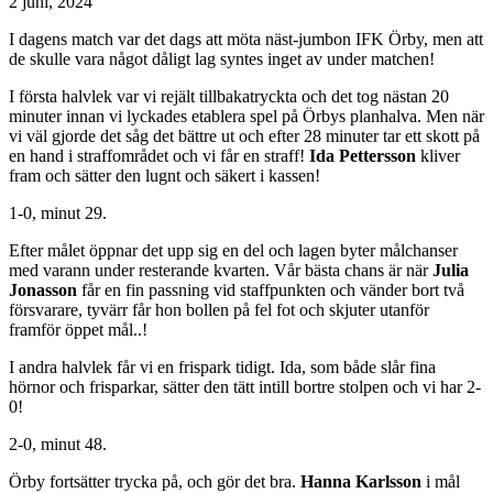
2 juni, 2024
I dagens match var det dags att möta näst-jumbon IFK Örby, men att
de skulle vara något dåligt lag syntes inget av under matchen!
I första halvlek var vi rejält tillbakatryckta och det tog nästan 20
minuter innan vi lyckades etablera spel på Örbys planhalva. Men när
vi väl gjorde det såg det bättre ut och efter 28 minuter tar ett skott på
en hand i straffområdet och vi får en straff!
Ida Pettersson
kliver
fram och sätter den lugnt och säkert i kassen!
1-0, minut 29.
Efter målet öppnar det upp sig en del och lagen byter målchanser
med varann under resterande kvarten. Vår bästa chans är när
Julia
Jonasson
får en fin passning vid staffpunkten och vänder bort två
försvarare, tyvärr får hon bollen på fel fot och skjuter utanför
framför öppet mål..!
I andra halvlek får vi en frispark tidigt. Ida, som både slår fina
hörnor och frisparkar, sätter den tätt intill bortre stolpen och vi har 2-
0!
2-0, minut 48.
Örby fortsätter trycka på, och gör det bra.
Hanna Karlsson
i mål