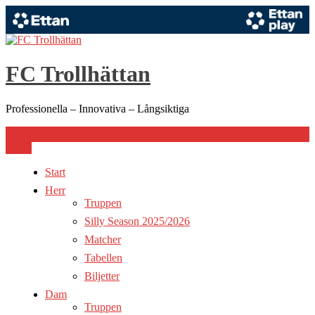
Hoppa
till
innehåll
FC Trollhättan
Professionella – Innovativa – Långsiktiga
Meny
Start
Herr
Truppen
Silly Season 2025/2026
Matcher
Tabellen
Biljetter
Dam
Truppen