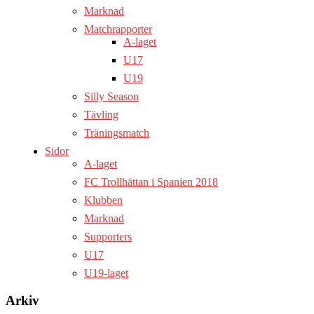
Marknad
Matchrapporter
A-laget
U17
U19
Silly Season
Tävling
Träningsmatch
Sidor
A-laget
FC Trollhättan i Spanien 2018
Klubben
Marknad
Supporters
U17
U19-laget
Arkiv