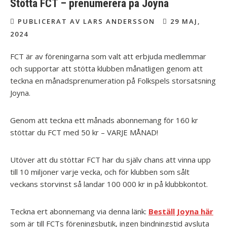
Stötta FCT – prenumerera på Joyna
PUBLICERAT AV LARS ANDERSSON
29 MAJ,
2024
FCT är av föreningarna som valt att erbjuda medlemmar
och supportar att stötta klubben månatligen genom att
teckna en månadsprenumeration på Folkspels storsatsning
Joyna.
Genom att teckna ett månads abonnemang för 160 kr
stöttar du FCT med 50 kr – VARJE MÅNAD!
Utöver att du stöttar FCT har du själv chans att vinna upp
till 10 miljoner varje vecka, och för klubben som sålt
veckans storvinst så landar 100 000 kr in på klubbkontot.
Teckna ert abonnemang via denna länk:
Beställ Joyna här
som är till FCTs föreningsbutik, ingen bindningstid avsluta