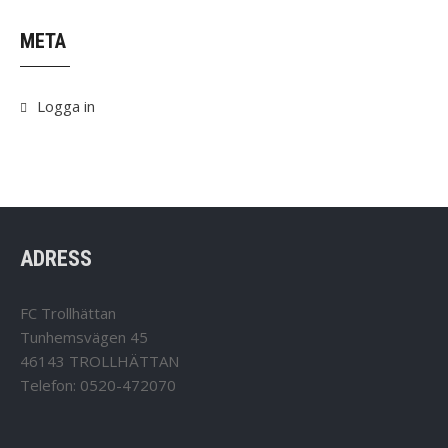
META
Logga in
ADRESS
FC Trollhättan
Tunhemsvägen 45
46143 TROLLHÄTTAN
Telefon: 0520-472070