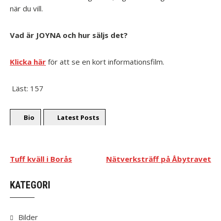
när du vill.
Vad är JOYNA och hur säljs det?
Klicka här
för att se en kort informationsfilm.
Läst:
157
Bio
Latest Posts
Tuff kväll i Borås
Nätverksträff på Åbytravet
KATEGORI
Bilder