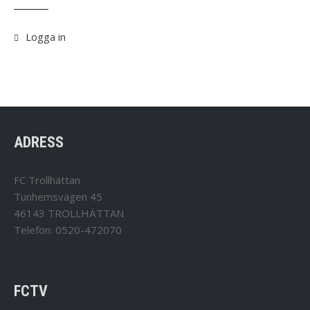
Logga in
ADRESS
FC Trollhättan
Tunhemsvägen 45
46143 TROLLHÄTTAN
Telefon: 0520-472070
FCTV