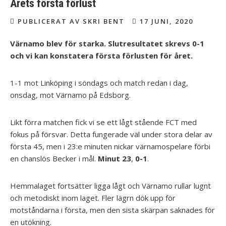
Årets första förlust
PUBLICERAT AV SKRI BENT
17 JUNI, 2020
Värnamo blev för starka. Slutresultatet skrevs 0-1
och vi kan konstatera första förlusten för året.
1-1 mot Linköping i söndags och match redan i dag,
onsdag, mot Värnamo på Edsborg.
Likt förra matchen fick vi se ett lågt stående FCT med
fokus på försvar. Detta fungerade väl under stora delar av
första 45, men i 23:e minuten nickar värnamospelare förbi
en chanslös Becker i mål.
Minut 23
,
0-1
.
Hemmalaget fortsätter ligga lågt och Värnamo rullar lugnt
och metodiskt inom laget. Fler lägrn dök upp för
motståndarna i första, men den sista skärpan saknades för
en utökning.