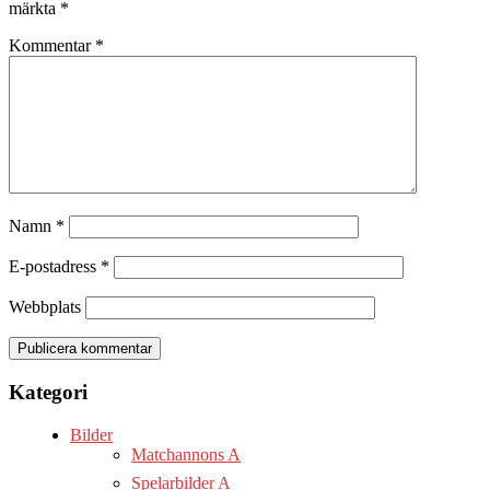
märkta
*
Kommentar
*
Namn
*
E-postadress
*
Webbplats
Kategori
Bilder
Matchannons A
Spelarbilder A