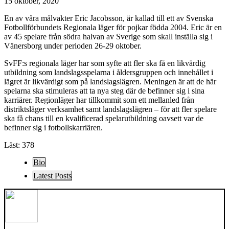
15 oktober, 2020
En av våra målvakter Eric Jacobsson, är kallad till ett av Svenska
Fotbollförbundets Regionala läger för pojkar födda 2004. Eric är en
av 45 spelare från södra halvan av Sverige som skall inställa sig i
Vänersborg under perioden 26-29 oktober.
SvFF:s regionala läger har som syfte att fler ska få en likvärdig
utbildning som landslagsspelarna i åldersgruppen och innehållet i
lägret är likvärdigt som på landslagslägren. Meningen är att de här
spelarna ska stimuleras att ta nya steg där de befinner sig i sina
karriärer. Regionläger har tillkommit som ett mellanled från
distriktsläger verksamhet samt landslagslägren – för att fler spelare
ska få chans till en kvalificerad spelarutbildning oavsett var de
befinner sig i fotbollskarriären.
Läst:
378
The
Bio
following
Latest Posts
two
tabs
change
content
below.