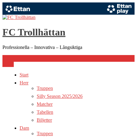
Hoppa
till
innehåll
FC Trollhättan
Professionella – Innovativa – Långsiktiga
Meny
Start
Herr
Truppen
Silly Season 2025/2026
Matcher
Tabellen
Biljetter
Dam
Truppen