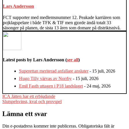
Lars Andersson
FCT supporter med medlemsnummer 12. Peakade karriären som
pojklagspelare i både TFK & TIF men gjorde ändå totalt 33
säsonger på planen, de sista 13 åren som domare på distriktsnivå.
Latest posts by Lars Andersson
(
see all
)
Superettan meriterad anfallare ansluter
- 15 juli, 2026
Hugo Tilly värvas av Norrby
- 15 juli, 2026
Emil Fasth uttagen i P18 landslaget
- 24 maj, 2026
Inläggsnavigering
ICA Jätten har ett erbjudande
Slutspelsvinst, kval och provspel
Lämna ett svar
Din e-postadress kommer inte publiceras.
Obligatoriska fält är