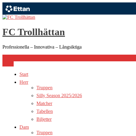
Hoppa
till
innehåll
FC Trollhättan
Professionella – Innovativa – Långsiktiga
Meny
Start
Herr
Truppen
Silly Season 2025/2026
Matcher
Tabellen
Biljetter
Dam
Truppen