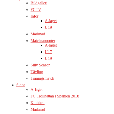
Bildgalleri
FCTV
Inför
A-laget
U19
Marknad
Matchrapporter
A-laget
U17
U19
Silly Season
Tävling
Träningsmatch
Sidor
A-laget
FC Trollhättan i Spanien 2018
Klubben
Marknad