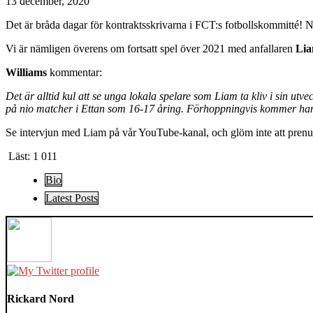
13 december, 2020
Det är bråda dagar för kontraktsskrivarna i FCT:s fotbollskommitté! Nu
Vi är nämligen överens om fortsatt spel över 2021 med anfallaren
Lia
Williams
kommentar:
Det är alltid kul att se unga lokala spelare som Liam ta kliv i sin u
på nio matcher i Ettan som 16-17 åring. Förhoppningvis kommer hans 
Se intervjun med Liam på vår YouTube-kanal, och glöm inte att prenume
Läst:
1 011
The
Bio
following
Latest Posts
two
tabs
change
content
below.
Rickard Nord