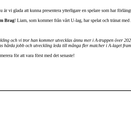
 är vi glada att kunna presentera ytterligare en spelare som har förläng
m Brag
! Liam, som kommer från vårt U-lag, har spelat och tränat med A-
tveckling och vi tror han kommer utvecklas ännu mer i A-truppen över 20
hårda jobb och utveckling leda till många fler matcher i A-laget fra
rera för att vara först med det senaste!