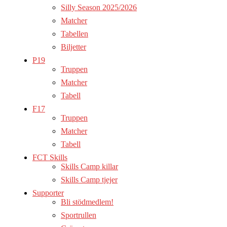
Silly Season 2025/2026
Matcher
Tabellen
Biljetter
P19
Truppen
Matcher
Tabell
F17
Truppen
Matcher
Tabell
FCT Skills
Skills Camp killar
Skills Camp tjejer
Supporter
Bli stödmedlem!
Sportrullen