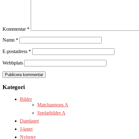
Kommentar
*
Namn
*
E-postadress
*
Webbplats
Kategori
Bilder
Matchannons A
Spelarbilder A
Damlaget
J-laget
Nyheter