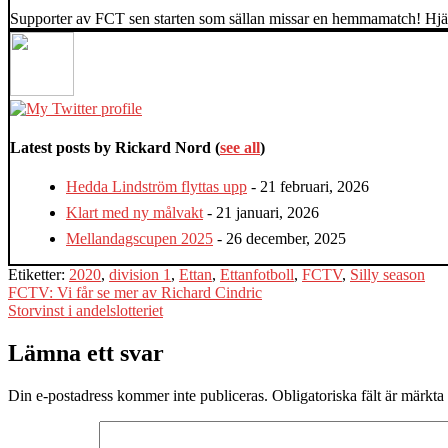
Supporter av FCT sen starten som sällan missar en hemmamatch! Hjä
Latest posts by Rickard Nord
(
see all
)
Hedda Lindström flyttas upp
- 21 februari, 2026
Klart med ny målvakt
- 21 januari, 2026
Mellandagscupen 2025
- 26 december, 2025
Etiketter:
2020
,
division 1
,
Ettan
,
Ettanfotboll
,
FCTV
,
Silly season
Inläggsnavigering
FCTV: Vi får se mer av Richard Cindric
Storvinst i andelslotteriet
Lämna ett svar
Din e-postadress kommer inte publiceras.
Obligatoriska fält är märkta