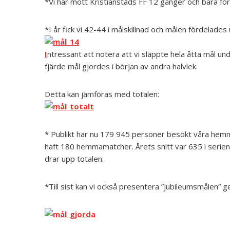
*Vi har mött Kristianstads FF 12 gånger och bara förl
*I år fick vi 42-44 i målskillnad och målen fördelade
I
ntressant att notera att vi släppte hela åtta mål un
fjärde mål gjordes i början av andra halvlek.
Detta kan jämföras med totalen:
* Publikt har nu 179 945 personer besökt våra hemm
haft 180 hemmamatcher. Årets snitt var 635 i seri
drar upp totalen.
*Till sist kan vi också presentera ”jubileumsmålen” 