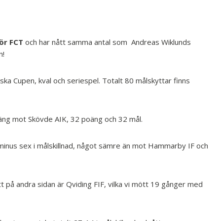
för FCT
och har nått samma antal som Andreas Wiklunds
n!
ska Cupen, kval och seriespel. Totalt 80 målskyttar finns
poäng mot Skövde AIK, 32 poäng och 32 mål.
 minus sex i målskillnad, något sämre än mot Hammarby IF och
tt på andra sidan är Qviding FIF, vilka vi mött 19 gånger med