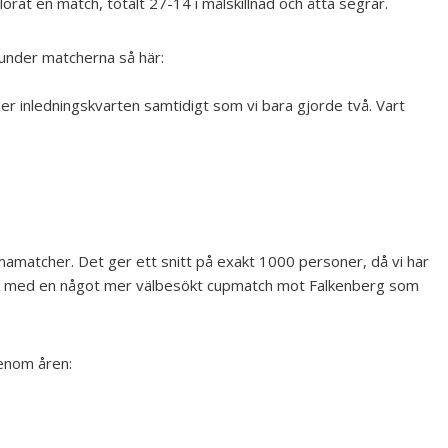
orat en match, totalt 27-14 i målskillnad och åtta segrar.
s under matcherna så här:
der inledningskvarten samtidigt som vi bara gjorde två. Vart
amatcher. Det ger ett snitt på exakt 1000 personer, då vi har
en med en något mer välbesökt cupmatch mot Falkenberg som
genom åren: