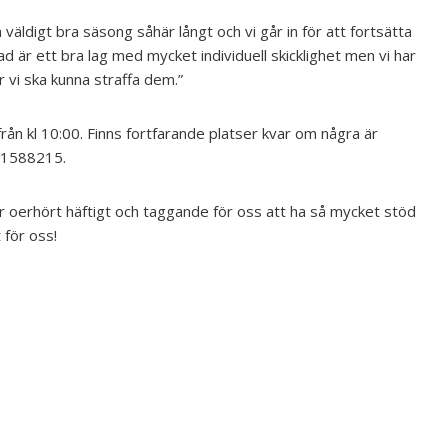
 väldigt bra säsong såhär långt och vi går in för att fortsätta
är ett bra lag med mycket individuell skicklighet men vi har
 vi ska kunna straffa dem.”
rån kl 10:00. Finns fortfarande platser kvar om några är
0-1588215.
r oerhört häftigt och taggande för oss att ha så mycket stöd
 för oss!