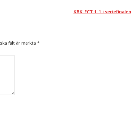
KBK-FCT 1-1 i seriefinalen
iska fält är märkta
*