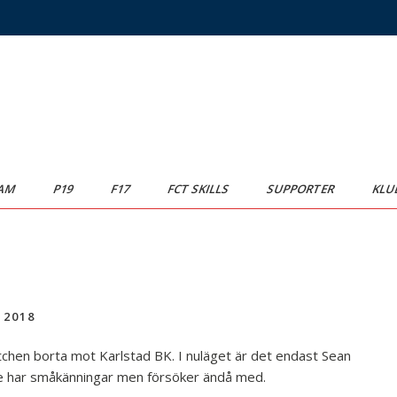
AM
P19
F17
FCT SKILLS
SUPPORTER
KLU
 2018
atchen borta mot Karlstad BK. I nuläget är det endast Sean
e har småkänningar men försöker ändå med.