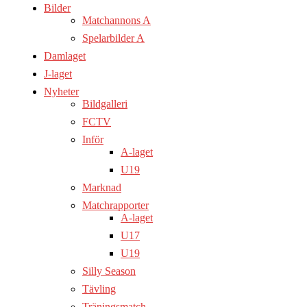
Bilder
Matchannons A
Spelarbilder A
Damlaget
J-laget
Nyheter
Bildgalleri
FCTV
Inför
A-laget
U19
Marknad
Matchrapporter
A-laget
U17
U19
Silly Season
Tävling
Träningsmatch