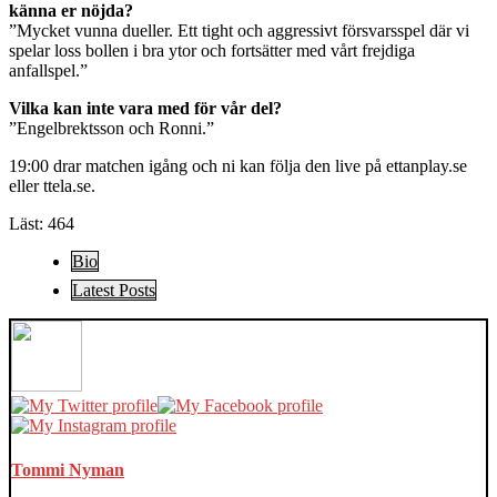
känna er nöjda?
”Mycket vunna dueller. Ett tight och aggressivt försvarsspel där vi
spelar loss bollen i bra ytor och fortsätter med vårt frejdiga
anfallspel.”
Vilka kan inte vara med för vår del?
”Engelbrektsson och Ronni.”
19:00 drar matchen igång och ni kan följa den live på ettanplay.se
eller ttela.se.
Läst:
464
The
Bio
following
Latest Posts
two
tabs
change
content
below.
Tommi Nyman