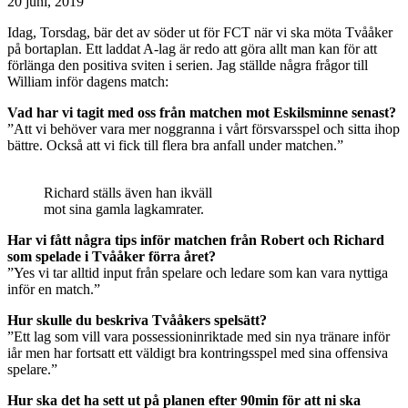
20 juni, 2019
Idag, Torsdag, bär det av söder ut för FCT när vi ska möta Tvååker
på bortaplan. Ett laddat A-lag är redo att göra allt man kan för att
förlänga den positiva sviten i serien. Jag ställde några frågor till
William inför dagens match:
Vad har vi tagit med oss från matchen mot Eskilsminne senast?
”Att vi behöver vara mer noggranna i vårt försvarsspel och sitta ihop
bättre. Också att vi fick till flera bra anfall under matchen.”
Richard ställs även han ikväll
mot sina gamla lagkamrater.
Har vi fått några tips inför matchen från Robert och Richard
som spelade i Tvååker förra året?
”Yes vi tar alltid input från spelare och ledare som kan vara nyttiga
inför en match.”
Hur skulle du beskriva Tvååkers spelsätt?
”Ett lag som vill vara possessioninriktade med sin nya tränare inför
iår men har fortsatt ett väldigt bra kontringsspel med sina offensiva
spelare.”
Hur ska det ha sett ut på planen efter 90min för att ni ska