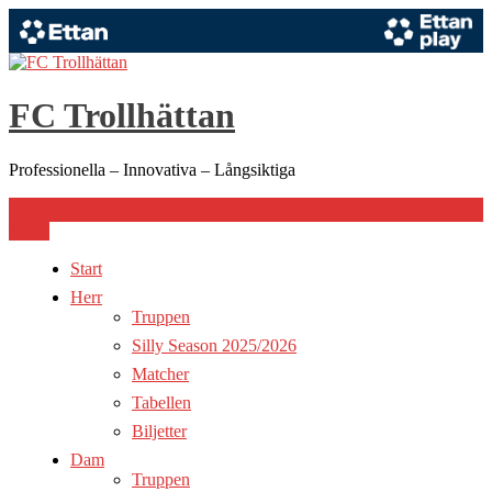
Hoppa
till
innehåll
FC Trollhättan
Professionella – Innovativa – Långsiktiga
Meny
Start
Herr
Truppen
Silly Season 2025/2026
Matcher
Tabellen
Biljetter
Dam
Truppen