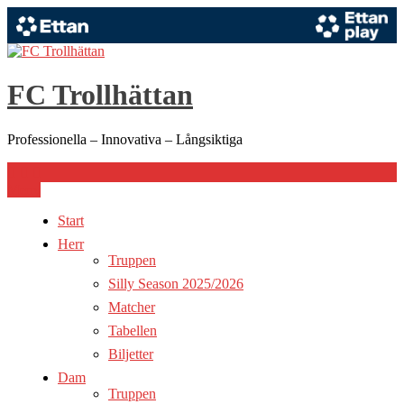
Hoppa
till
innehåll
FC Trollhättan
Professionella – Innovativa – Långsiktiga
Meny
Start
Herr
Truppen
Silly Season 2025/2026
Matcher
Tabellen
Biljetter
Dam
Truppen