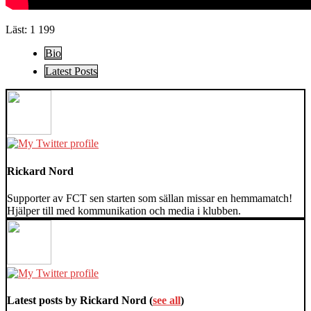
Läst:
1 199
The
Bio
following
Latest Posts
two
tabs
change
content
below.
Rickard Nord
Supporter av FCT sen starten som sällan missar en hemmamatch!
Hjälper till med kommunikation och media i klubben.
Latest posts by Rickard Nord
(
see all
)