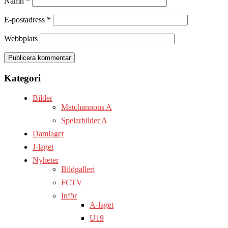
Namn
*
E-postadress
*
Webbplats
Kategori
Bilder
Matchannons A
Spelarbilder A
Damlaget
J-laget
Nyheter
Bildgalleri
FCTV
Inför
A-laget
U19