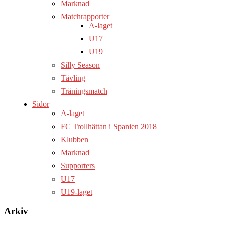
Marknad
Matchrapporter
A-laget
U17
U19
Silly Season
Tävling
Träningsmatch
Sidor
A-laget
FC Trollhättan i Spanien 2018
Klubben
Marknad
Supporters
U17
U19-laget
Arkiv