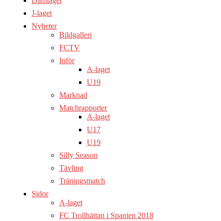
Damlaget
J-laget
Nyheter
Bildgalleri
FCTV
Inför
A-laget
U19
Marknad
Matchrapporter
A-laget
U17
U19
Silly Season
Tävling
Träningsmatch
Sidor
A-laget
FC Trollhättan i Spanien 2018