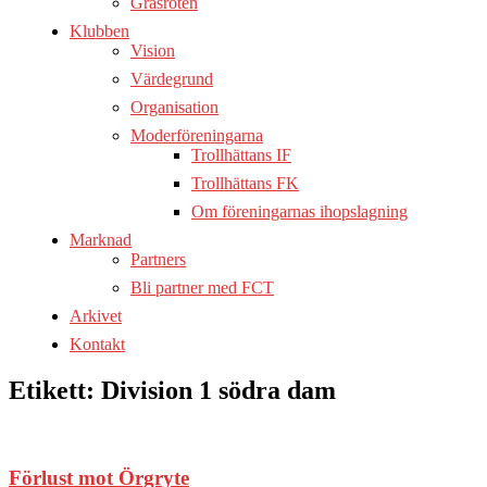
Gräsroten
Klubben
Vision
Värdegrund
Organisation
Moderföreningarna
Trollhättans IF
Trollhättans FK
Om föreningarnas ihopslagning
Marknad
Partners
Bli partner med FCT
Arkivet
Kontakt
Etikett:
Division 1 södra dam
Förlust mot Örgryte