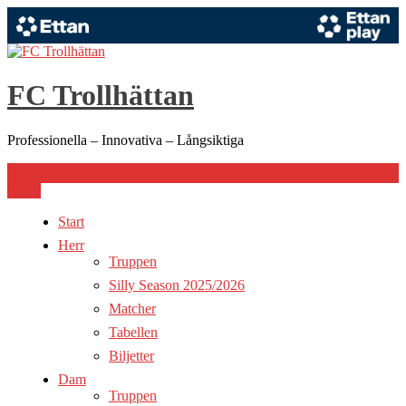
Hoppa
till
innehåll
FC Trollhättan
Professionella – Innovativa – Långsiktiga
Meny
Start
Herr
Truppen
Silly Season 2025/2026
Matcher
Tabellen
Biljetter
Dam
Truppen