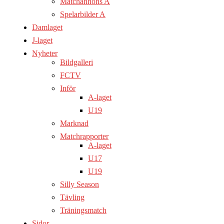
Matchannons A
Spelarbilder A
Damlaget
J-laget
Nyheter
Bildgalleri
FCTV
Inför
A-laget
U19
Marknad
Matchrapporter
A-laget
U17
U19
Silly Season
Tävling
Träningsmatch
Sidor