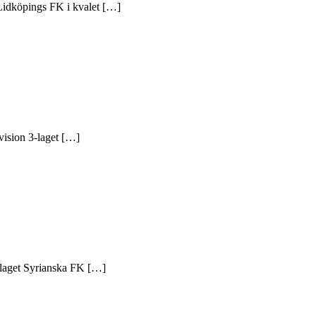
 Lidköpings FK i kvalet […]
vision 3-laget […]
 3-laget Syrianska FK […]