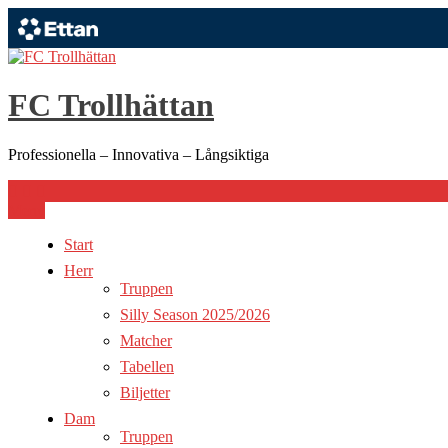
Hoppa
till
innehåll
FC Trollhättan
Professionella – Innovativa – Långsiktiga
Meny
Start
Herr
Truppen
Silly Season 2025/2026
Matcher
Tabellen
Biljetter
Dam
Truppen