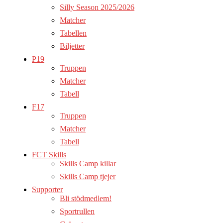
Silly Season 2025/2026
Matcher
Tabellen
Biljetter
P19
Truppen
Matcher
Tabell
F17
Truppen
Matcher
Tabell
FCT Skills
Skills Camp killar
Skills Camp tjejer
Supporter
Bli stödmedlem!
Sportrullen