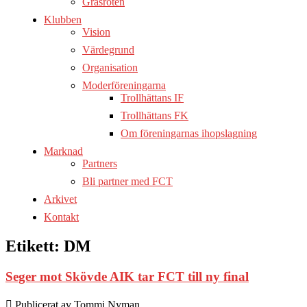
Gräsroten
Klubben
Vision
Värdegrund
Organisation
Moderföreningarna
Trollhättans IF
Trollhättans FK
Om föreningarnas ihopslagning
Marknad
Partners
Bli partner med FCT
Arkivet
Kontakt
Etikett:
DM
Seger mot Skövde AIK tar FCT till ny final
Publicerat av Tommi Nyman