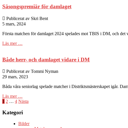
Säsongspremiär för damlaget
Publicerat av Skri Bent
5 mars, 2024
Första matchen för damlaget 2024 spelades mot TBIS i DM, och det v
Läs mer …
Både herr- och damlaget vidare i DM
Publicerat av Tommi Nyman
29 mars, 2023
Båda våra seniorlag spelade matcher i Distriktsmästerskapet igår. Daml
Läs mer …
Sidnumrering
1
2
…
4
Nästa
för
Kategori
inlägg
Bilder