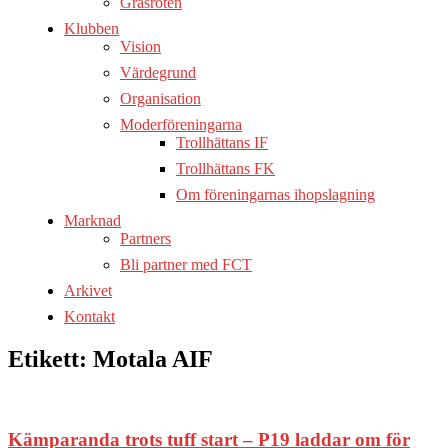
Gräsroten
Klubben
Vision
Värdegrund
Organisation
Moderföreningarna
Trollhättans IF
Trollhättans FK
Om föreningarnas ihopslagning
Marknad
Partners
Bli partner med FCT
Arkivet
Kontakt
Etikett:
Motala AIF
Kämparanda trots tuff start – P19 laddar om för