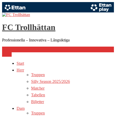
Hoppa
till
innehåll
FC Trollhättan
Professionella – Innovativa – Långsiktiga
Meny
Start
Herr
Truppen
Silly Season 2025/2026
Matcher
Tabellen
Biljetter
Dam
Truppen