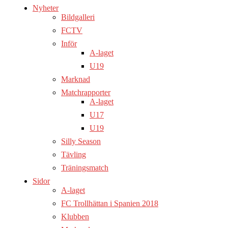
Nyheter
Bildgalleri
FCTV
Inför
A-laget
U19
Marknad
Matchrapporter
A-laget
U17
U19
Silly Season
Tävling
Träningsmatch
Sidor
A-laget
FC Trollhättan i Spanien 2018
Klubben