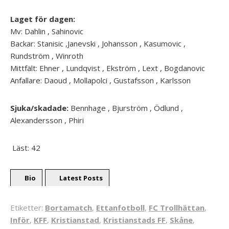
Laget för dagen:
Mv: Dahlin , Sahinovic
Backar: Stanisic ,Janevski , Johansson , Kasumovic ,
Rundström , Winroth
Mittfält: Ehner , Lundqvist , Ekström , Lext , Bogdanovic
Anfallare: Daoud , Mollapolci , Gustafsson , Karlsson
Sjuka/skadade:
Bennhage , Bjurström , Ödlund ,
Alexandersson , Phiri
Läst:
42
Bio
Latest Posts
Etiketter:
Bortamatch
,
Ettanfotboll
,
FC Trollhättan
,
Inför
,
KFF
,
Kristianstad
,
Kristianstads FF
,
Skåne
,