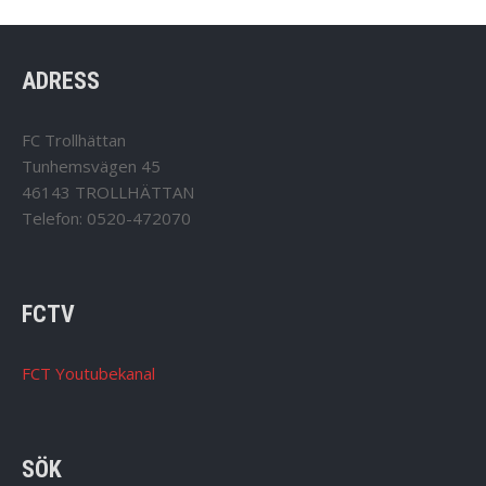
ADRESS
FC Trollhättan
Tunhemsvägen 45
46143 TROLLHÄTTAN
Telefon: 0520-472070
FCTV
FCT Youtubekanal
SÖK