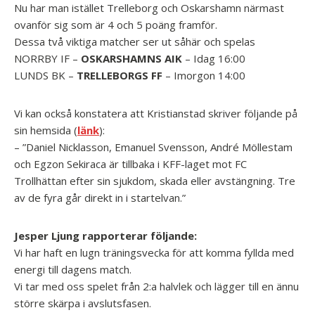
Nu har man istället Trelleborg och Oskarshamn närmast
ovanför sig som är 4 och 5 poäng framför.
Dessa två viktiga matcher ser ut såhär och spelas
NORRBY IF –
OSKARSHAMNS AIK
– Idag 16:00
LUNDS BK –
TRELLEBORGS FF
– Imorgon 14:00
Vi kan också konstatera att Kristianstad skriver följande på
sin hemsida (
länk
):
– ”Daniel Nicklasson, Emanuel Svensson, André Möllestam
och Egzon Sekiraca är tillbaka i KFF-laget mot FC
Trollhättan efter sin sjukdom, skada eller avstängning. Tre
av de fyra går direkt in i startelvan.”
Jesper Ljung rapporterar följande:
Vi har haft en lugn träningsvecka för att komma fyllda med
energi till dagens match.
Vi tar med oss spelet från 2:a halvlek och lägger till en ännu
större skärpa i avslutsfasen.