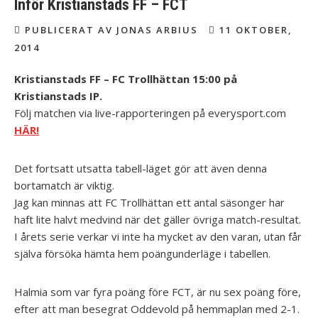
Inför Kristianstads FF – FCT
PUBLICERAT AV JONAS ARBIUS
11 OKTOBER,
2014
Kristianstads FF – FC Trollhättan 15:00 på
Kristianstads IP.
Följ matchen via live-rapporteringen på everysport.com
HÄR!
Det fortsatt utsatta tabell-läget gör att även denna
bortamatch är viktig.
Jag kan minnas att FC Trollhättan ett antal säsonger har
haft lite halvt medvind när det gäller övriga match-resultat.
I årets serie verkar vi inte ha mycket av den varan, utan får
själva försöka hämta hem poängunderläge i tabellen.
Halmia som var fyra poäng före FCT, är nu sex poäng före,
efter att man besegrat Oddevold på hemmaplan med 2-1.